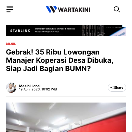
Langsung
ke
isi
BISNIS
Gebrak! 35 Ribu Lowongan
Manajer Koperasi Desa Dibuka,
Siap Jadi Bagian BUMN?
Masih Lionel
Share
19 April 2026, 10:02 WIB