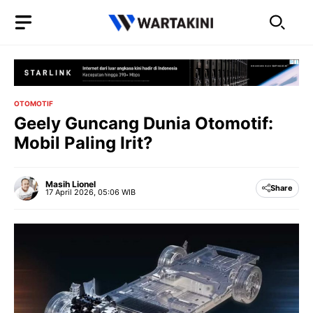
Langsung
ke
isi
OTOMOTIF
Geely Guncang Dunia Otomotif:
Mobil Paling Irit?
Masih Lionel
Share
17 April 2026, 05:06 WIB