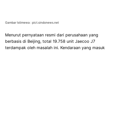
Gambar Istimewa : pict.sindonews.net
Menurut pernyataan resmi dari perusahaan yang
berbasis di Beijing, total 19.758 unit Jaecoo J7
terdampak oleh masalah ini. Kendaraan yang masuk
dalam daftar penarikan adalah yang diproduksi
antara tanggal 1 April hingga 8 Desember 2023.
Penarikan global ini dilakukan demi menjamin
keselamatan pengguna setelah serangkaian
investigasi menemukan adanya potensi bahaya.
Akar permasalahan terletak pada desain tata letak
kabel pada Unit Kontrol Elektronik (ECU). Ditemukan
bahwa karena kesalahan manufaktur, rangkaian kabel
ECU dapat bergesekan secara terus-menerus dengan