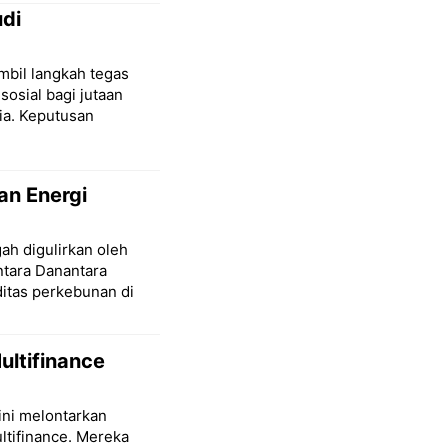
udi
mbil langkah tegas
sial bagi jutaan
ia. Keputusan
an Energi
ah digulirkan oleh
tara Danantara
itas perkebunan di
ltifinance
ini melontarkan
ltifinance. Mereka