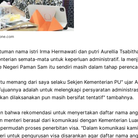
zone.com
uman nama istri Irma Hermawati dan putri Aurellia Tsabit
terian semata-mata untuk keperluan administratif. Ia men
 Negeri Paman Sam itu sendiri masih dalam tahap perencan
itu memang dari saya selaku Sekjen Kementerian PU" ujar A
"Tujuannya adalah untuk melengkapi persyaratan administra
akan dilaksanakan pun masih bersifat tentatif" tambahnya.
an bahwa rekomendasi untuk menyertakan daftar nama ang
menteri berasal dari komunikasi dengan Kementerian Luar 
permudah proses penerbitan visa. "Dalam komunikasi kam
eri untuk pengurusan visa disarankan agar daftar nama an