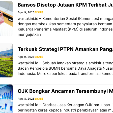
Bansos Disetop Jutaan KPM Terlibat J
Agu. 9, 2026
BISNIS
wartakini.id – Kementerian Sosial (Kemensos) menga
dengan membekukan sementara penyaluran bantuan so
Keluarga Penerima Manfaat (KPM) di seluruh Indones
mengejutkan
Terkuak Strategi PTPN Amankan Pang
Agu. 9, 2026
BISNIS
wartakini.id – Sebuah langkah strategis ambisius teng
Badan Pengelola BUMN bersama Daya Anagata Nusan
Indonesia. Mereka berfokus pada transformasi komod
OJK Bongkar Ancaman Tersembunyi Mu
Agu. 8, 2026
BISNIS
wartakini.id – Otoritas Jasa Keuangan OJK baru-baru 
peringatan keras kepada industri pembiayaan atau mu