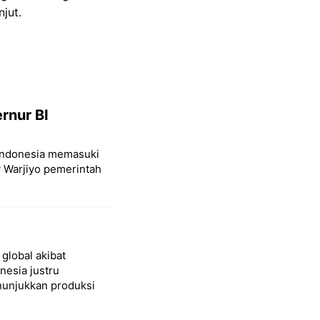
jut.
rnur BI
 Indonesia memasuki
y Warjiyo pemerintah
global akibat
nesia justru
nunjukkan produksi