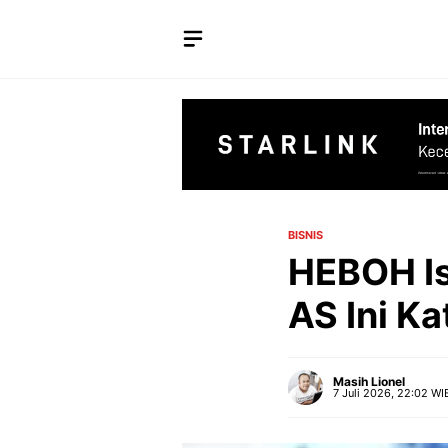
Langsung
ke
isi
BISNIS
HEBOH Is
AS Ini K
Masih Lionel
7 Juli 2026, 22:02 WI