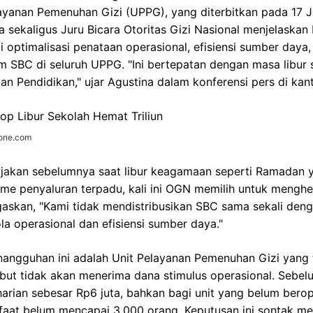
ayanan Pemenuhan Gizi (UPPG), yang diterbitkan pada 17 J
a sekaligus Juru Bicara Otoritas Gizi Nasional menjelaska
 optimalisasi penataan operasional, efisiensi sumber daya, 
 SBC di seluruh UPPG. "Ini bertepatan dengan masa libur 
an Pendidikan," ujar Agustina dalam konferensi pers di kan
zone.com
jakan sebelumnya saat libur keagamaan seperti Ramadan 
 penyaluran terpadu, kali ini OGN memilih untuk menghent
askan, "Kami tidak mendistribusikan SBC sama sekali deng
ola operasional dan efisiensi sumber daya."
penangguhan ini adalah Unit Pelayanan Pemenuhan Gizi yang 
ebut tidak akan menerima dana stimulus operasional. Sebe
 harian sebesar Rp6 juta, bahkan bagi unit yang belum bero
faat belum mencapai 3.000 orang. Keputusan ini sontak m