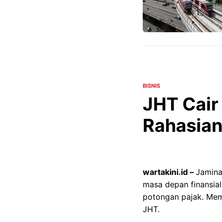
BISNIS
JHT Cair
Rahasia
wartakini.id –
Jamina
masa depan finansia
potongan pajak. Mema
JHT.