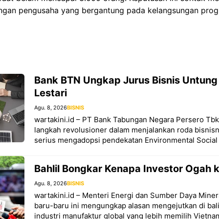
angan pengusaha yang bergantung pada kelangsungan prog
Bank BTN Ungkap Jurus Bisnis Untung
Lestari
Agu. 8, 2026
BISNIS
wartakini.id – PT Bank Tabungan Negara Persero Tb
langkah revolusioner dalam menjalankan roda bisnis
serius mengadopsi pendekatan Environmental Social
Bahlil Bongkar Kenapa Investor Ogah k
Agu. 8, 2026
BISNIS
wartakini.id – Menteri Energi dan Sumber Daya Minera
baru-baru ini mengungkap alasan mengejutkan di ba
industri manufaktur global yang lebih memilih Vietna