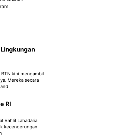
ram.
 Lingkungan
k BTN kini mengambil
nya. Mereka secara
 and
e RI
l Bahlil Lahadalia
lik kecenderungan
m