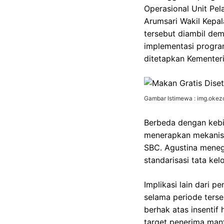
Operasional Unit Pel
Arumsari Wakil Kepal
tersebut diambil demi
implementasi program
ditetapkan Kementeri
Gambar Istimewa : img.oke
Berbeda dengan kebi
menerapkan mekanisme
SBC. Agustina meneg
standarisasi tata kel
Implikasi lain dari 
selama periode ters
berhak atas insentif
target penerima man