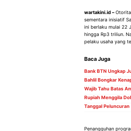
wartakini.id –
Otorit
sementara inisiatif 
ini berlaku mulai 22
hingga Rp3 triliun. N
pelaku usaha yang t
Baca Juga
Bank BTN Ungkap Ju
Bahlil Bongkar Kena
Wajib Tahu Batas Am
Rupiah Menggila Dol
Tanggal Peluncuran
Penangguhan program