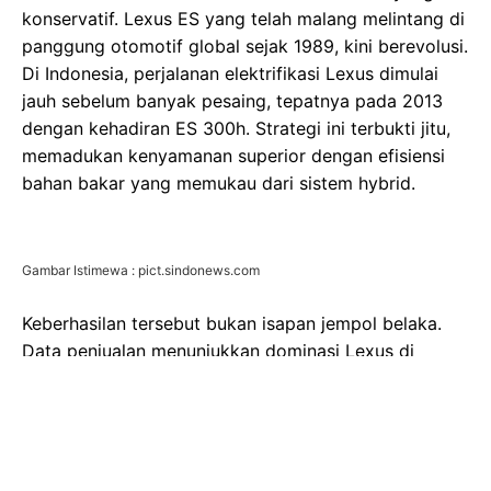
konservatif. Lexus ES yang telah malang melintang di
panggung otomotif global sejak 1989, kini berevolusi.
Di Indonesia, perjalanan elektrifikasi Lexus dimulai
jauh sebelum banyak pesaing, tepatnya pada 2013
dengan kehadiran ES 300h. Strategi ini terbukti jitu,
memadukan kenyamanan superior dengan efisiensi
bahan bakar yang memukau dari sistem hybrid.
Gambar Istimewa : pict.sindonews.com
Keberhasilan tersebut bukan isapan jempol belaka.
Data penjualan menunjukkan dominasi Lexus di
segmen mobil hybrid mewah, bahkan di tengah
tantangan ekonomi yang tidak mudah. Hingga akhir
Oktober 2025, total penjualan unit elektrifikasi Lexus
di Indonesia telah melampaui 1.300 unit. Komitmen
mereka semakin kuat, dengan target 100 persen