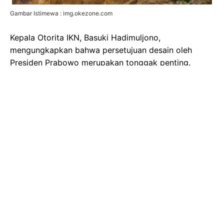
Gambar Istimewa : img.okezone.com
Kepala Otorita IKN, Basuki Hadimuljono,
mengungkapkan bahwa persetujuan desain oleh
Presiden Prabowo merupakan tonggak penting.
"Penandatanganan desain ini menjadi salah satu
langkah krusial dalam memperkuat Nusantara
sebagai pusat pemerintahan dan ibu kota politik
Indonesia yang berdaulat," ujar Basuki, sebagaimana
dikutip oleh wartakini.id pada Minggu (26/4/2026).
Basuki menambahkan, persetujuan desain tersebut
telah ditandatangani oleh Presiden Prabowo pada
pekan lalu. Dengan demikian, pembangunan kawasan
legislatif dan yudikatif dapat terus berjalan sesuai
jadwal, dengan target penyelesaian paling lambat
semester I tahun 2028.