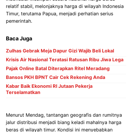
Bansos PKH BPNT Cair Cek Rekening Anda
Kabar Baik Ekonomi RI Jutaan Pekerja
Terselamatkan
Menurut Mendag, tantangan geografis dan rumitnya
jalur distribusi menjadi biang keladi mahalnya harga
beras di wilayah timur. Kondisi ini menyebabkan
harga beras di beberapa daerah terpencil melampaui
Harga Eceran Tertinggi (HET) yang ditetapkan.
Gambar Istimewa : img.okezone.com
"Kemarin rapat dengan Pak Mentan, secara umum
harga beras stabil. Namun, ada daerah seperti Papua
yang distribusinya sulit, sehingga memengaruhi