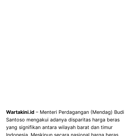
Wartakini.id
– Menteri Perdagangan (Mendag) Budi
Santoso mengakui adanya disparitas harga beras
yang signifikan antara wilayah barat dan timur
Indonesia. Meskipun secara nasional harga beras
relatif stabil, melonjaknya harga di wilayah Indonesia
Timur, terutama Papua, menjadi perhatian serius
pemerintah.
Baca Juga
Zulhas Gebrak Meja Dapur Gizi Wajib Beli Lokal
Krisis Air Nasional Teratasi Ratusan Ribu Jiwa Lega
Pajak Online Batal Diterapkan Ritel Meradang