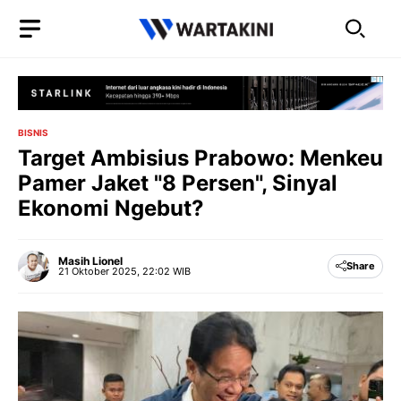
Langsung
ke
isi
BISNIS
Target Ambisius Prabowo: Menkeu
Pamer Jaket "8 Persen", Sinyal
Ekonomi Ngebut?
Masih Lionel
Share
21 Oktober 2025, 22:02 WIB