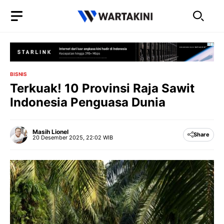
Langsung
ke
isi
BISNIS
Terkuak! 10 Provinsi Raja Sawit
Indonesia Penguasa Dunia
Masih Lionel
Share
20 Desember 2025, 22:02 WIB