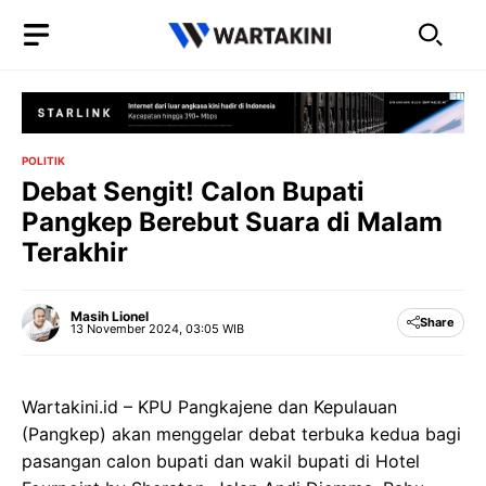
Langsung
ke
isi
POLITIK
Debat Sengit! Calon Bupati
Pangkep Berebut Suara di Malam
Terakhir
Masih Lionel
Share
13 November 2024, 03:05 WIB
Wartakini.id – KPU Pangkajene dan Kepulauan
(Pangkep) akan menggelar debat terbuka kedua bagi
pasangan calon bupati dan wakil bupati di Hotel