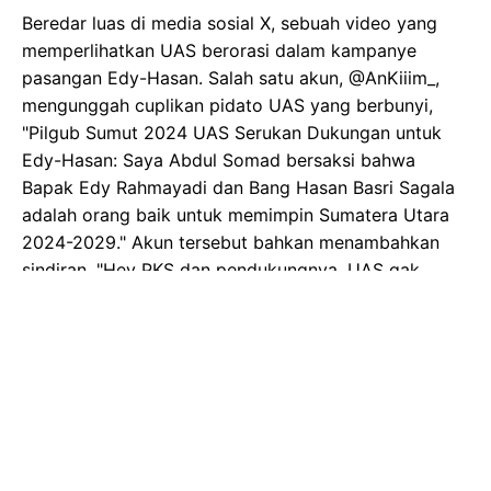
Beredar luas di media sosial X, sebuah video yang
memperlihatkan UAS berorasi dalam kampanye
pasangan Edy-Hasan. Salah satu akun, @AnKiiim_,
mengunggah cuplikan pidato UAS yang berbunyi,
"Pilgub Sumut 2024 UAS Serukan Dukungan untuk
Edy-Hasan: Saya Abdul Somad bersaksi bahwa
Bapak Edy Rahmayadi dan Bang Hasan Basri Sagala
adalah orang baik untuk memimpin Sumatera Utara
2024-2029." Akun tersebut bahkan menambahkan
sindiran, "Hey PKS dan pendukungnya, UAS gak
dukung Paslon yg diusung PKS, mo kalian bully?"
Gambar Istimewa : s.w.org
Dukungan UAS untuk pasangan calon nomor urut 2