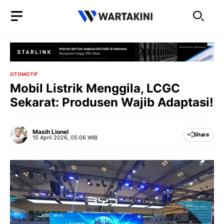
Langsung
ke
isi
OTOMOTIF
Mobil Listrik Menggila, LCGC
Sekarat: Produsen Wajib Adaptasi!
Masih Lionel
Share
15 April 2026, 05:06 WIB