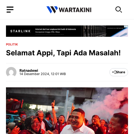
Langsung
ke
isi
POLITIK
Selamat Appi, Tapi Ada Masalah!
Ratnadewi
Share
14 Desember 2024, 12:01 WIB