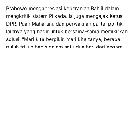
Prabowo mengapresiasi keberanian Bahlil dalam
mengkritik sistem Pilkada. Ia juga mengajak Ketua
DPR, Puan Maharani, dan perwakilan partai politik
lainnya yang hadir untuk bersama-sama memikirkan
solusi. "Mari kita berpikir, mari kita tanya, berapa
puluh triliun habis dalam satu dua hari dari negara
maupun tokoh-tokoh politik masing-masing,"
tanyanya retoris.
Sebagai alternatif, Prabowo mencontohkan beberapa
negara tetangga yang memilih kepala daerah melalui
DPRD. Sistem ini, menurutnya, lebih efisien dan hemat
biaya. Usulan ini tentu akan memicu perdebatan dan
diskusi panjang di kalangan politikus dan masyarakat
Indonesia. Apakah usulan ini akan menjadi solusi atas
mahalnya Pilkada di Indonesia? Kita tunggu
perkembangan selanjutnya.