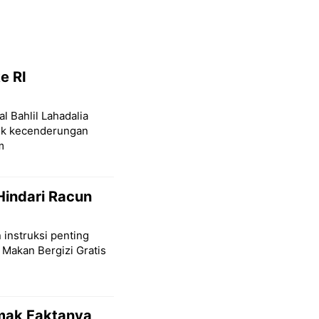
e RI
l Bahlil Lahadalia
lik kecenderungan
m
Hindari Racun
 instruksi penting
 Makan Bergizi Gratis
imak Faktanya