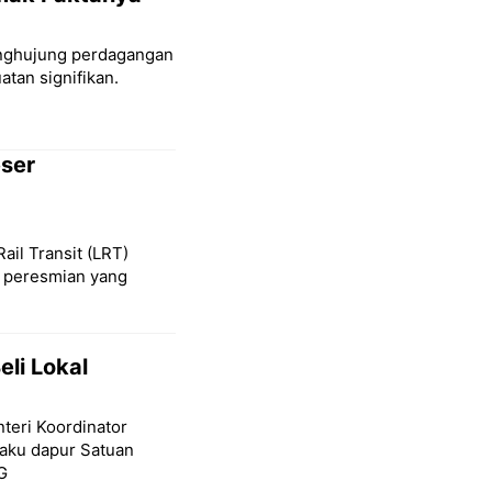
penghujung perdagangan
tan signifikan.
eser
Rail Transit (LRT)
l peresmian yang
eli Lokal
teri Koordinator
baku dapur Satuan
G