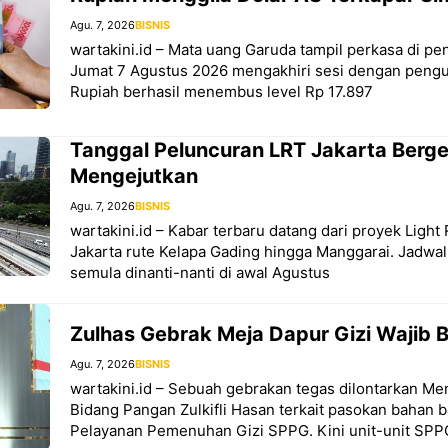
Agu. 7, 2026
BISNIS
wartakini.id – Mata uang Garuda tampil perkasa di 
Jumat 7 Agustus 2026 mengakhiri sesi dengan pengua
Rupiah berhasil menembus level Rp 17.897
Tanggal Peluncuran LRT Jakarta Berg
Mengejutkan
Agu. 7, 2026
BISNIS
wartakini.id – Kabar terbaru datang dari proyek Light 
Jakarta rute Kelapa Gading hingga Manggarai. Jadwa
semula dinanti-nanti di awal Agustus
Zulhas Gebrak Meja Dapur Gizi Wajib B
Agu. 7, 2026
BISNIS
wartakini.id – Sebuah gebrakan tegas dilontarkan Men
Bidang Pangan Zulkifli Hasan terkait pasokan bahan 
Pelayanan Pemenuhan Gizi SPPG. Kini unit-unit SPP