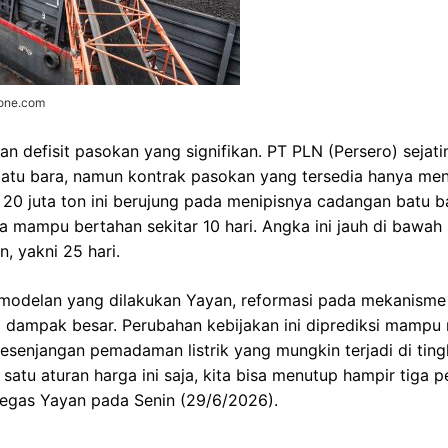
zone.com
kan defisit pasokan yang signifikan. PT PLN (Persero) sej
 batu bara, namun kontrak pasokan yang tersedia hanya men
20 juta ton ini berujung pada menipisnya cadangan batu b
anya mampu bertahan sekitar 10 hari. Angka ini jauh di bawa
, yakni 25 hari.
emodelan yang dilakukan Yayan, reformasi pada mekanism
i dampak besar. Perubahan kebijakan ini diprediksi mampu 
kesenjangan pemadaman listrik yang mungkin terjadi di ting
atu aturan harga ini saja, kita bisa menutup hampir tiga p
tegas Yayan pada Senin (29/6/2026).