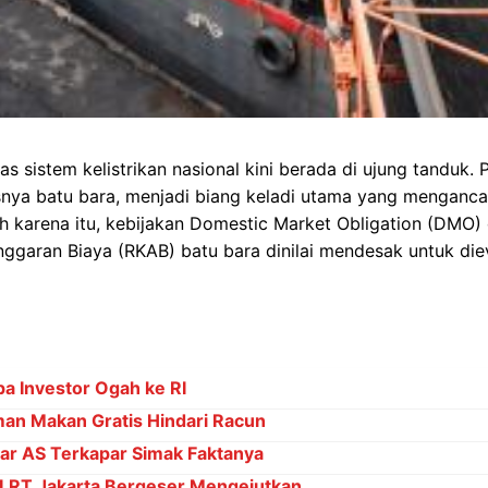
tas sistem kelistrikan nasional kini berada di ujung tanduk
snya batu bara, menjadi biang keladi utama yang mengancam
leh karena itu, kebijakan Domestic Market Obligation (DMO
ggaran Biaya (RKAB) batu bara dinilai mendesak untuk die
pa Investor Ogah ke RI
an Makan Gratis Hindari Racun
ar AS Terkapar Simak Faktanya
 LRT Jakarta Bergeser Mengejutkan